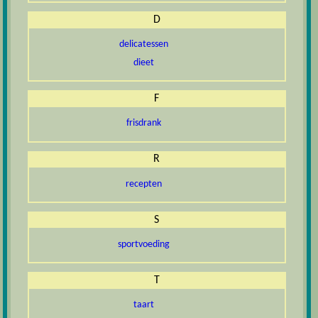
D
delicatessen
dieet
F
frisdrank
R
recepten
S
sportvoeding
T
taart