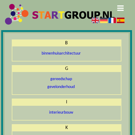
B
binnenhuisarchitectuur
G
gereedschap
gevelonderhoud
I
interieurbouw
K