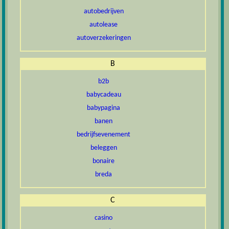
autobedrijven
autolease
autoverzekeringen
B
b2b
babycadeau
babypagina
banen
bedrijfsevenement
beleggen
bonaire
breda
C
casino