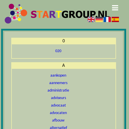
0
020
A
aankopen
aannemers
administratie
adviseurs
advocaat
advocaten
afbouw
alternatief