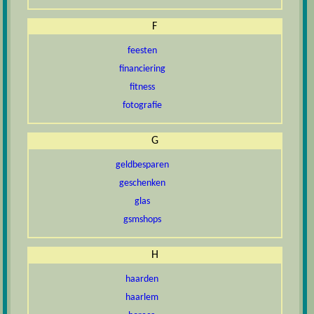
F
feesten
financiering
fitness
fotografie
G
geldbesparen
geschenken
glas
gsmshops
H
haarden
haarlem